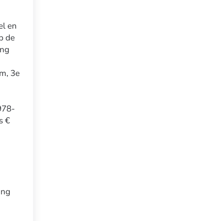
el en
p de
ing
m, 3e
978-
s €
ing