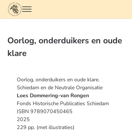
Door naar de hoofd inhoud
Skip to header left navigation
Skip to header right navigation
Skip to site footer
Menu
Fonds Historische Publicaties Schiedam
Oorlog, onderduikers en oude
klare
Oorlog, onderduikers en oude klare.
Schiedam en de Neutrale Organisatie
Loes Dommering-van Rongen
Fonds Historische Publicaties Schiedam
ISBN 9789070450465
2025
229 pp. (met illustraties)