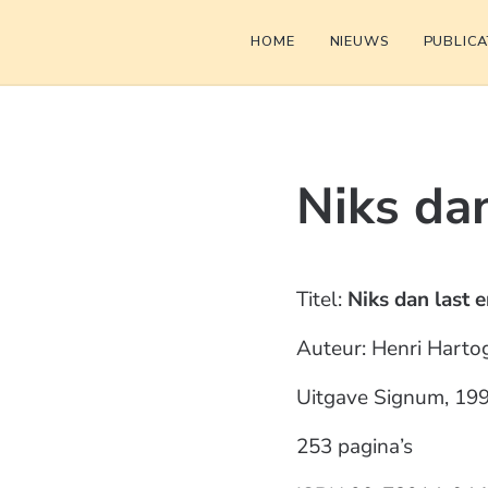
Door naar de hoofd inhoud
Skip to header left navigation
Skip to header right navigation
Skip to site footer
HOME
NIEUWS
PUBLICA
Niks da
Titel:
Niks dan last 
Auteur: Henri Harto
Uitgave Signum, 19
253 pagina’s