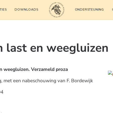
TIES
DOWNLOADS
ONDERSTEUNING
Fonds Historische Publicat
n last en weegluizen
en weegluizen. Verzameld proza
g, met een nabeschouwing van F. Bordewijk
94