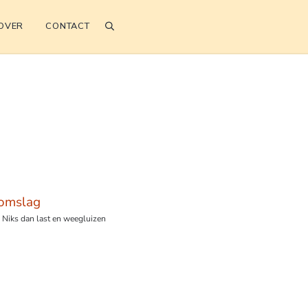
OVER
CONTACT
search
ies Schiedam
Niks dan last en weegluizen