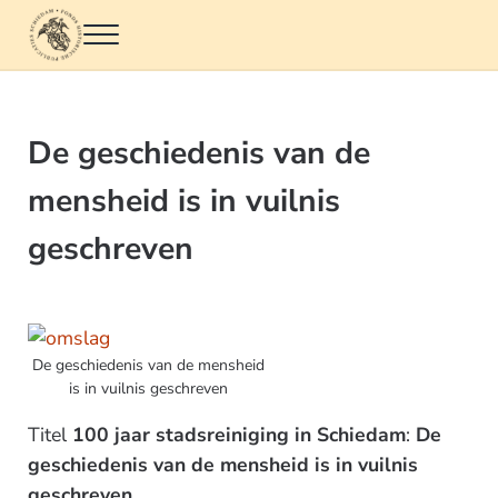
Door naar de hoofd inhoud
Skip to header left navigation
Skip to header right navigation
Skip to site footer
Menu
Fonds Historische Publicaties Schiedam
De geschiedenis van de
mensheid is in vuilnis
geschreven
De geschiedenis van de mensheid
is in vuilnis geschreven
Titel
100 jaar stadsreiniging in Schiedam
:
De
geschiedenis van de mensheid is in vuilnis
geschreven.